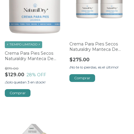
Crema Para Pies Secos
⚡ TIEMPO LIMITADO ⚡
Naturaldry Manteca De
Crema Para Pies Secos
Aguacate 2 Pack
Naturaldry Manteca De
$275.00
Aguacate
¡No te lo pierdas, es el último!
$179.00
$129.00
28
% OFF
¡Solo quedan
3
en stock!