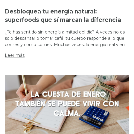
Desbloquea tu energía natural:
superfoods que sí marcan la diferencia
¿Te has sentido sin energía a mitad del día? A veces no es
solo descansar o tomar café, tu cuerpo responde a lo que
comes y cómo comes. Muchas veces, la energía real viene
de nutrir bien tu digestión, tu sistema nervioso y tu
Leer más
metabolismo. Hoy queremo