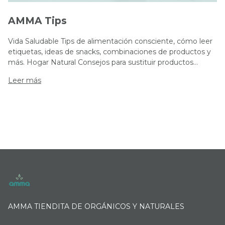
AMMA Tips
Vida Saludable Tips de alimentación consciente, cómo leer
etiquetas, ideas de snacks, combinaciones de productos y
más. Hogar Natural Consejos para sustituir productos
convencionales por opciones ecológicas: limpieza sin
Leer más
tóxicos, cuidado del cuerpo y del hogar. Hábitos
Conscientes Pequeñas acciones para vivir con intención:
reducir residuos, rutinas sostenibles, autocuidado y más.
Cómo usar tus productos Amma Guías rápidas, trucos y
usos creativos para sacar el máximo provecho a lo que
compras en Amma Tiendita.
AMMA TIENDITA DE ORGÁNICOS Y NATURALES