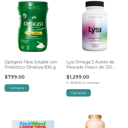
Optigest Fibra Soluble con
Lysi Omega 3 Aceite de
Prebiótico Olnatura 836 g
Pescado Frasco de 120
Cápsulas
$799.00
$1,299.00
3
x
$433.00
sin intereses