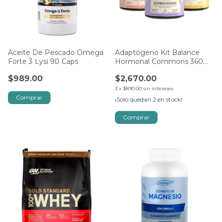
Aceite De Pescado Omega
Adaptógeno Kit Balance
Forte 3 Lysi 90 Caps
Hormonal Commons 360
Cápsulas
$989.00
$2,670.00
3
x
$890.00
sin intereses
Comprar
¡Solo quedan
2
en stock!
Comprar