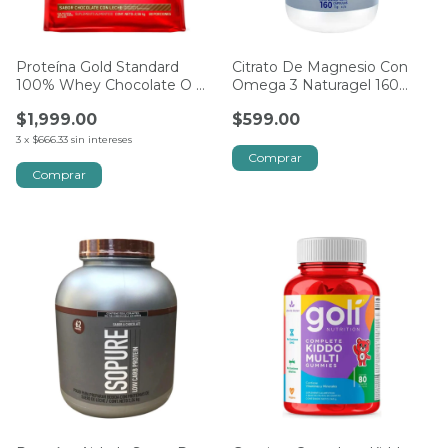
Proteína Gold Standard
Citrato De Magnesio Con
100% Whey Chocolate O N
Omega 3 Naturagel 160
2.56 Kg
Caps
$1,999.00
$599.00
3
x
$666.33
sin intereses
Comprar
Comprar