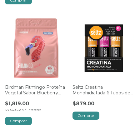
Comprar
Birdman Fitmingo Proteína
Seltz Creatina
Vegetal Sabor Blueberry
Monohidratada 6 Tubos de
1.496 kg
12 Tabletas Efervescentes
$1,819.00
$879.00
3
x
$606.33
sin intereses