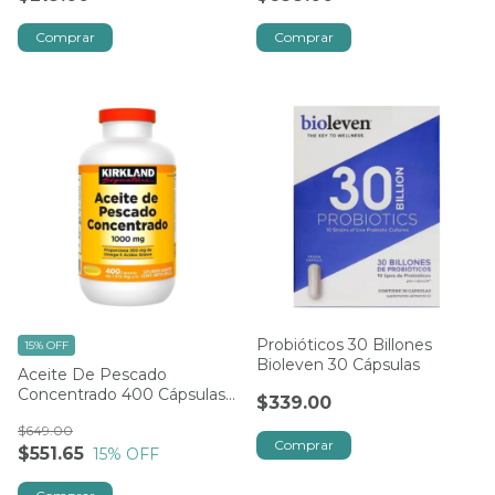
Comprar
Comprar
Probióticos 30 Billones
15% OFF
Bioleven 30 Cápsulas
Aceite De Pescado
Concentrado 400 Cápsulas
$339.00
Kirkland
$649.00
Comprar
$551.65
15
% OFF