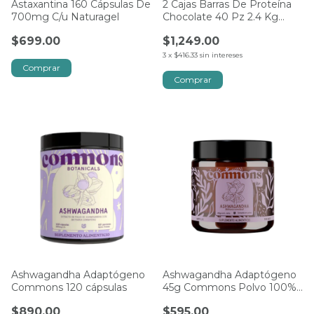
Astaxantina 160 Cápsulas De
2 Cajas Barras De Proteína
700mg C/u Naturagel
Chocolate 40 Pz 2.4 Kg
Kirkland
$699.00
$1,249.00
3
x
$416.33
sin intereses
Comprar
Comprar
Ashwagandha Adaptógeno
Ashwagandha Adaptógeno
Commons 120 cápsulas
45g Commons Polvo 100%
Orgánico
$890.00
$595.00