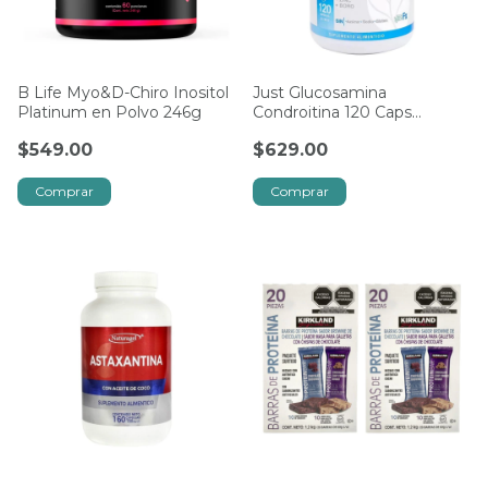
B Life Myo&D-Chiro Inositol
Just Glucosamina
Platinum en Polvo 246g
Condroitina 120 Caps
Olnatura
$549.00
$629.00
Comprar