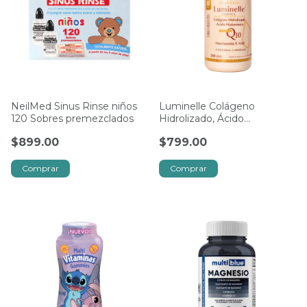
NeilMed Sinus Rinse niños
Luminelle Colágeno
120 Sobres premezclados
Hidrolizado, Ácido
Hialuronico, NAD y Q10 de
$899.00
$799.00
240 Tab