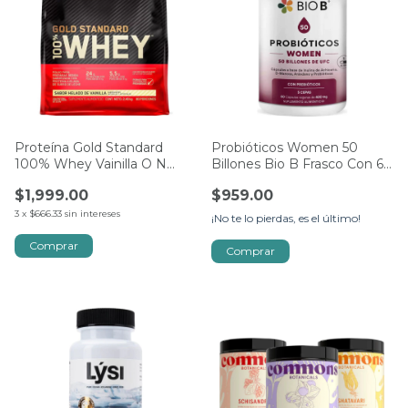
Proteína Gold Standard
Probióticos Women 50
100% Whey Vainilla O N
Billones Bio B Frasco Con 60
2.48 Kg
Cáps
$1,999.00
$959.00
3
x
$666.33
sin intereses
¡No te lo pierdas, es el último!
Comprar
Comprar