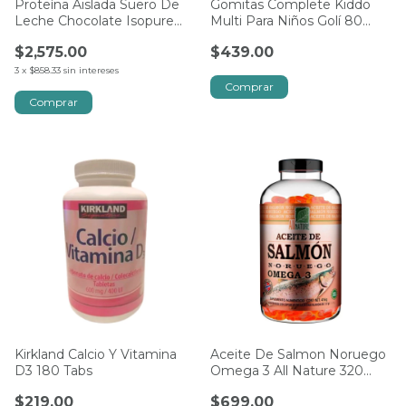
Proteína Aislada Suero De
Gomitas Complete Kiddo
Leche Chocolate Isopure
Multi Para Niños Golí 80
2.04 Kg
Pzas
$2,575.00
$439.00
3
x
$858.33
sin intereses
Comprar
Comprar
Kirkland Calcio Y Vitamina
Aceite De Salmon Noruego
D3 180 Tabs
Omega 3 All Nature 320
Cápsulas
$219.00
$699.00