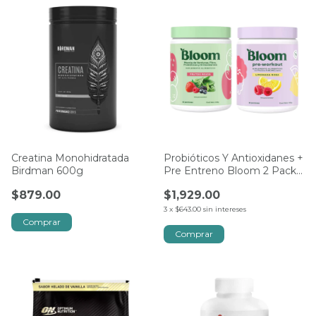
Creatina Monohidratada
Probióticos Y Antioxidanes +
Birdman 600g
Pre Entreno Bloom 2 Pack
639g
$879.00
$1,929.00
3
x
$643.00
sin intereses
Comprar
Comprar