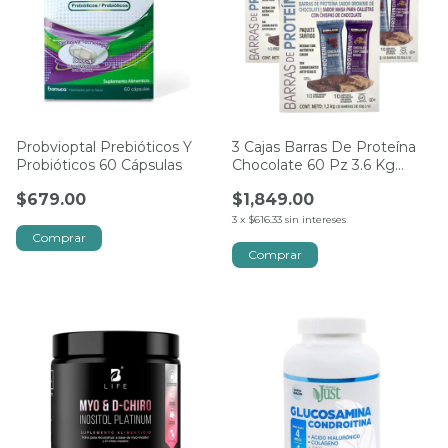
Probvioptal Prebióticos Y
3 Cajas Barras De Proteína
Probióticos 60 Cápsulas
Chocolate 60 Pz 3.6 Kg
Kirkland
$679.00
$1,849.00
3
x
$616.33
sin intereses
Comprar
Comprar