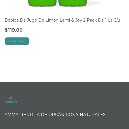
Bebida De Jugo De Limón Lemi & Joy 2 Pack De 1 Lt C/u
Ju
9
$119.00
$
AMMA TIENDITA DE ORGÁNICOS Y NATURALES